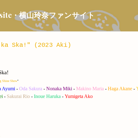
Skip to main content
 Fansite・横山玲奈ファンサイト
ka Ska!" (2023 Aki)
ka!
g Shine Show
"
a Ayumi
-
Oda Sakura
-
Nonaka Miki
-
Makino Maria
-
Haga Akane
-
ei
-
Sakurai Rio
-
Inoue Haruka
-
Yumigeta Ako
A