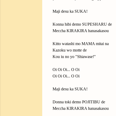
Maji desu ka SUKA!
Konna hibi demo SUPESHARU de
Meccha KIRAKIRA hanasakasou
Kitto watashi mo MAMA mitai na
Kazoku wo motte de
Kou iu no yo "Shiawase!"
Oi Oi Oi... O Oi
Oi Oi Oi... O Oi
Maji desu ka SUKA!
Donna toki demo POJITIBU de
Meccha KIRAKIRA hanasakasou