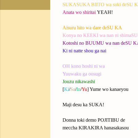
SUKASUKA BIITO wa suki deSU 
Anata wo shiritai
YEAH!
Aisuru hito wa dare deSU KA
Konya no KEEKI wa nan ni shimaS
Kotoshi no BUUMU wa nan deSU K
Ki ni natte shou ga nai
OH kono hoshi ni wa
Yuuwaku ga oosugi
Jouzu nikawashi
[
Ki
/
Sa
/
In
/
Yu
] Yume wo kanaeyou
Maji desu ka SUKA!
Donna toki demo POJITIBU de
meccha KIRAKIRA hanasakasou