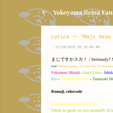
Yokoyama Reina
Lyrics ー "Maji Desu 
-
11/28/2023 06:10:00 AM
まじですかスカ！ / Seriously? S
From "
Morning Musume。'23 Concert Tour Aki Neverendin
Fukumura Mizuki
-
Ikuta Erina
-
Ishid
Rio
-
Okamura Homare
-
Yamazaki M
Romaji, colorcode
Daisukisugicha iya deSU KA
Nihon no genki wa dou narimaSU K