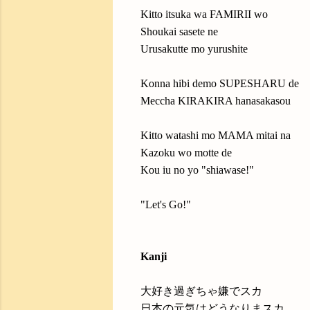
Kitto itsuka wa FAMIRII wo
Shoukai sasete ne
Urusakutte mo yurushite
Konna hibi demo SUPESHARU de
Meccha KIRAKIRA hanasakasou
Kitto watashi mo MAMA mitai na
Kazoku wo motte de
Kou iu no yo "shiawase!"
"Let's Go!"
Kanji
大好き過ぎちゃ嫌でスカ
日本の元気はどうなりまスカ