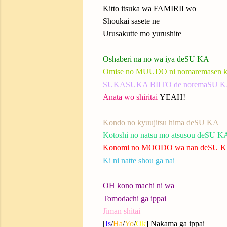
Kitto itsuka wa FAMIRII wo
Shoukai sasete ne
Urusakutte mo yurushite
Oshaberi na no wa iya deSU KA
Omise no MUUDO ni nomaremasen 
SUKASUKA BIITO de noremaSU 
Anata wo shiritai
YEAH!
Kondo no kyuujitsu hima deSU KA
Kotoshi no natsu mo atsusou deSU K
Konomi no MOODO wa nan deSU 
Ki ni natte shou ga nai
OH kono machi ni wa
Tomodachi ga ippai
Jiman shitai
[
Is
/
Ha
/
Yo
/
Ok
] Nakama ga ippai