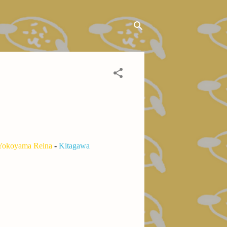
Yokoyama Reina
-
Kitagawa