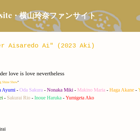
Skip to main content
 Fansite・横山玲奈ファンサイト
r Aisaredo Ai" (2023 Aki)
r love is love nevertheless
g Shine Show
"
a Ayumi
-
Oda Sakura
-
Nonaka Miki
-
Makino Maria
-
Haga Akane
-
ei
-
Sakurai Rio
-
Inoue Haruka
-
Yumigeta Ako
rai