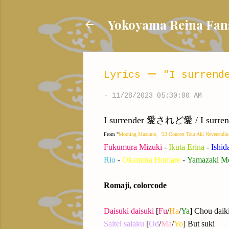
Yokoyama Reina
Lyrics ー "I surrende
-
11/28/2023 05:30:00 AM
I surrender 愛されど愛 / I surrende
From "
Morning Musume。'23 Concert Tour Aki Neverendin
Fukumura Mizuki
-
Ikuta Erina
-
Ishid
Rio
-
Okamura Homare
-
Yamazaki M
Romaji, colorcode
Daisuki daisuki
[
Fu
/
Ha
/
Ya
] Chou daiki
Saitei saiaku
[
Od
/
Ma
/
Yo
] But suki