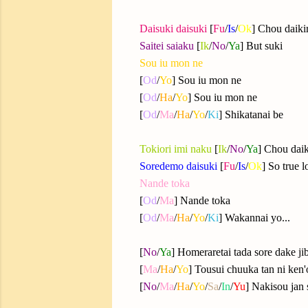
Daisuki daisuki
[
Fu
/
Is
/
Ok
] Chou daiki
Saitei saiaku
[
Ik
/
No
/
Ya
] But suki
Sou iu mon ne
[
Od
/
Yo
] Sou iu mon ne
[
Od
/
Ha
/
Yo
] Sou iu mon ne
[
Od
/
Ma
/
Ha
/
Yo
/
Ki
] Shikatanai be
Tokiori imi naku
[
Ik
/
No
/
Ya
] Chou daik
Soredemo daisuki
[
Fu
/
Is
/
Ok
] So true l
Nande toka
[
Od
/
Ma
] Nande toka
[
Od
/
Ma
/
Ha
/
Yo
/
Ki
] Wakannai yo...
[
No
/
Ya
] Homeraretai tada sore dake ji
[
Ma
/
Ha
/
Yo
] Tousui chuuka tan ni ken'
[
No
/
Ma
/
Ha
/
Yo
/
Sa
/
In
/
Yu
] Nakisou jan