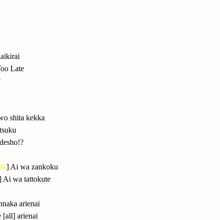
aikirai
oo Late
?
wo shita kekka
tsuku
 desho!?
Ok
] Ai wa zankoku
] Ai wa tattokute
nnaka arienai
 [all] arienai