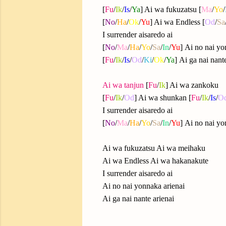
[
Fu
/
Ik
/
Is
/
Ya
] Ai wa fukuzatsu [
Ma
/
Yo
/
[
No
/
Ha
/
Ok
/
Yu
] Ai wa Endless [
Od
/
Sa
I surrender aisaredo ai
[
No
/
Ma
/
Ha
/
Yo
/
Sa
/
In
/
Yu
] Ai no nai yo
[
Fu
/
Ik
/
Is
/
Od
/
Ki
/
Ok
/
Ya
] Ai ga nai nante
Ai wa tanjun
[
Fu
/
Ik
] Ai wa zankoku
[
Fu
/
Ik
/
Od
] Ai wa shunkan [
Fu
/
Ik
/
Is
/
O
I surrender aisaredo ai
[
No
/
Ma
/
Ha
/
Yo
/
Sa
/
In
/
Yu
] Ai no nai y
Ai wa fukuzatsu Ai wa meihaku
Ai wa Endless Ai wa hakanakute
I surrender aisaredo ai
Ai no nai yonnaka arienai
Ai ga nai nante arienai