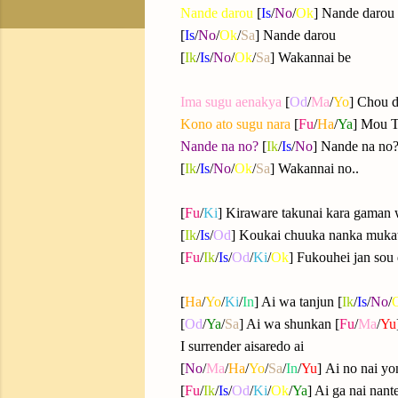
Nande darou
[
Is
/
No
/
Ok
] Nande darou
[
Is
/
No
/
Ok
/
Sa
] Nande darou
[
Ik
/
Is
/
No
/
Ok
/
Sa
] Wakannai be
Ima sugu aenakya
[
Od
/
Ma
/
Yo
] Chou d
Kono ato sugu nara
[
Fu
/
Ha
/
Ya
] Mou T
Nande na no?
[
Ik
/
Is
/
No
] Nande na no
[
Ik
/
Is
/
No
/
Ok
/
Sa
] Wakannai no..
[
Fu
/
Ki
] Kiraware takunai kara gaman 
[
Ik
/
Is
/
Od
] Koukai chuuka nanka muka
[
Fu
/
Ik
/
Is
/
Od
/
Ki
/
Ok
] Fukouhei jan sou
[
Ha
/
Yo
/
Ki
/
In
] Ai wa tanjun [
Ik
/
Is
/
No
/
[
Od
/
Ya
/
Sa
] Ai wa shunkan [
Fu
/
Ma
/
Yu
I surrender aisaredo ai
[
No
/
Ma
/
Ha
/
Yo
/
Sa
/
In
/
Yu
] Ai no nai yo
[
Fu
/
Ik
/
Is
/
Od
/
Ki
/
Ok
/
Ya
] Ai ga nai nante