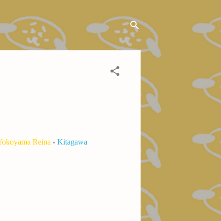
Yokoyama Reina
-
Kitagawa