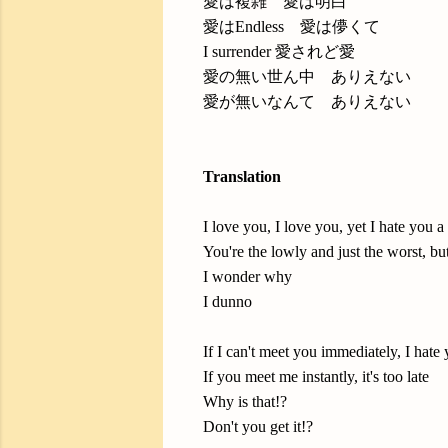
愛は複雑 愛は明白
愛はEndless 愛は儚くて
I surrender 愛されど愛
愛の無い世ん中 ありえない
愛が無いなんて ありえない
Translation
I love you, I love you, yet I hate you a 
You're the lowly and just the worst, but 
I wonder why
I dunno
If I can't meet you immediately, I hate
If you meet me instantly, it's too late
Why is that!?
Don't you get it!?