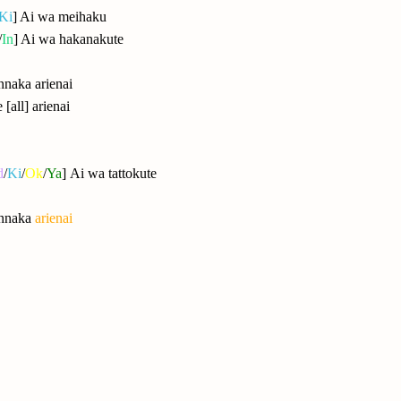
Ki
] Ai wa meihaku
/
In
] Ai wa hakanakute
nnaka arienai
 [all] arienai
d
/
Ki
/
Ok
/
Ya
] Ai wa tattokute
onnaka
arienai