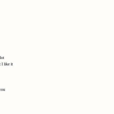
lot
I like it
 you