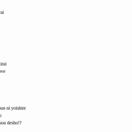
rai
irai
ove
bun ni yoishire
o
 sou desho!?