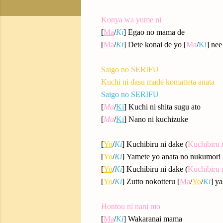
Konya wa yume ni
[
Ma
/
Ki
] Egao no mama de
[
Ma
/
Ki
] Dete konai de yo [
Ma
/
Ki
] nee
Saigo no SERIFU
Kuchi ni dasu made komatteta anata
Saigo no SERIFU
[
Ma
/
Ki
] Kuchi ni shita sugu ato
[
Ma
/
Ki
] Nano ni kuchizuke
[
Yo
/
Ki
] Kuchibiru ni dake (
Kuchibiru 
[
Yo
/
Ki
] Yamete yo anata no nukumori
[
Yo
/
Ki
] Kuchibiru ni dake (
Kuchibiru 
[
Yo
/
Ki
] Zutto nokotteru [
Ma
/
Yo
/
Ki
] ya
Hontou ni nani mo
[
Ma
/
Ki
] Wakaranai mama