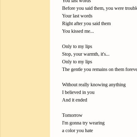
You last words
Before you said them, you were troubl
Your last words
Right after you said them
You kissed me...
Only to my lips
Stop, your warmth, it's...
Only to my lips
The gentle you remains on them forev
Without really knowing anything
I believed in you
And it ended
Tomorrow
I'm gonna try wearing
a color you hate