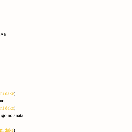
 Ah
 ni dake
)
 mo
 ni dake
)
aigo no anata
ni dake
)