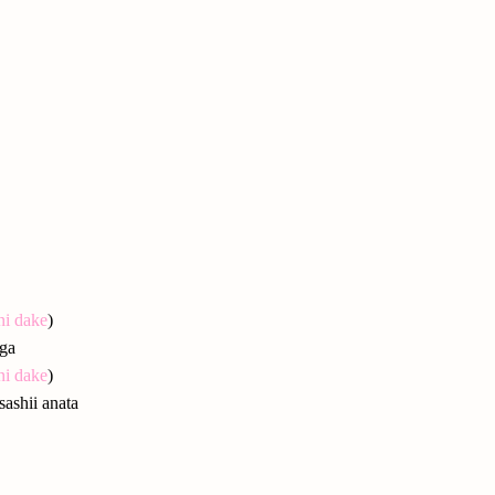
ni dake
)
 ga
ni dake
)
sashii anata