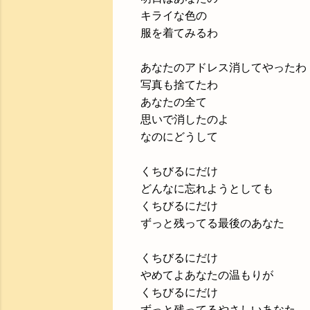
キライな色の
服を着てみるわ
あなたのアドレス消してやったわ
写真も捨てたわ
あなたの全て
思いで消したのよ
なのにどうして
くちびるにだけ
どんなに忘れようとしても
くちびるにだけ
ずっと残ってる最後のあなた
くちびるにだけ
やめてよあなたの温もりが
くちびるにだけ
ずっと残ってるやさしいあなた